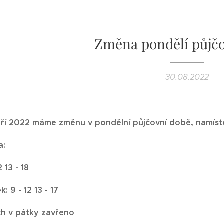
Změna pondělí půjč
30.08.2022
áří 2022 máme změnu v pondělní půjčovní době, namísto 
a:
2 13 - 18
: 9 - 12 13 - 17
h v pátky zavřeno