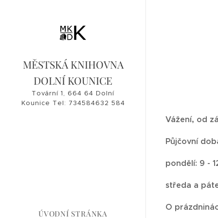
MĚSTSKÁ KNIHOVNA
DOLNÍ KOUNICE
Tovární 1, 664 64 Dolní
Kounice Tel: 734584632 584
632, 546 421 182
Vážení, od z
knihovna@dolnikounice.cz
Půjčovní dob
pondělí: 9 - 1
středa a pátek
O prázdninác
ÚVODNÍ STRÁNKA