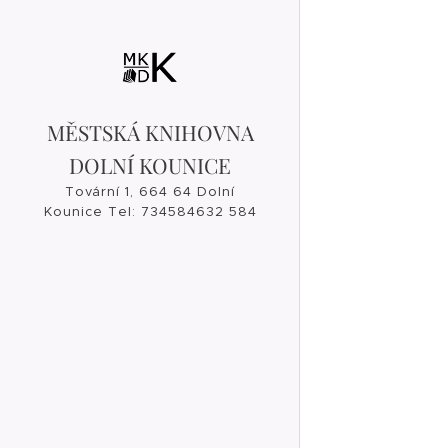
MĚSTSKÁ KNIHOVNA
DOLNÍ KOUNICE
Tovární 1, 664 64 Dolní
Kounice Tel: 734584632 584
632, 546 421 182
knihovna@dolnikounice.cz