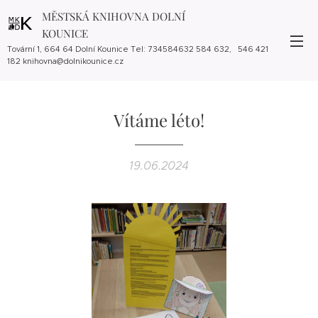
MĚSTSKÁ KNIHOVNA DOLNÍ
KOUNICE
Tovární 1, 664 64 Dolní Kounice Tel: 734584632 584 632, 546 421
182 knihovna@dolnikounice.cz
Vítáme léto!
19.06.2024