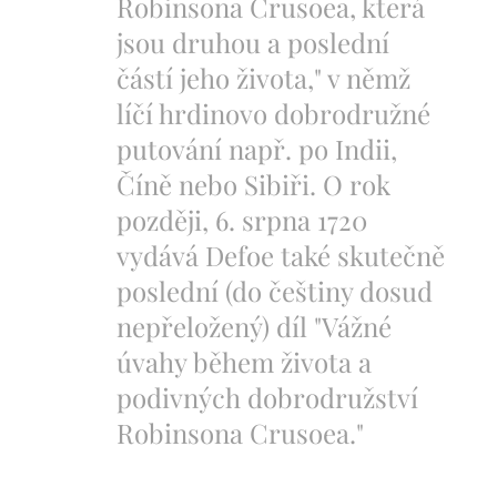
Robinsona Crusoea, která
jsou druhou a poslední
částí jeho života," v němž
líčí hrdinovo dobrodružné
putování např. po Indii,
Číně nebo Sibiři. O rok
později, 6. srpna 1720
vydává Defoe také skutečně
poslední (do češtiny dosud
nepřeložený) díl "Vážné
úvahy během života a
podivných dobrodružství
Robinsona Crusoea."