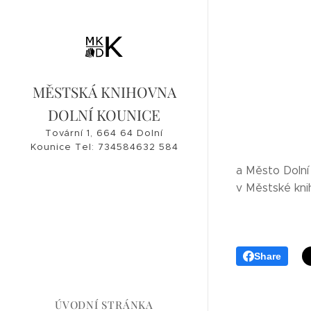
MĚSTSKÁ KNIHOVNA
DOLNÍ KOUNICE
Tovární 1, 664 64 Dolní
Kounice Tel: 734584632 584
632, 546 421 182
a Město Dolní
knihovna@dolnikounice.cz
v Městské kni
Share
ÚVODNÍ STRÁNKA