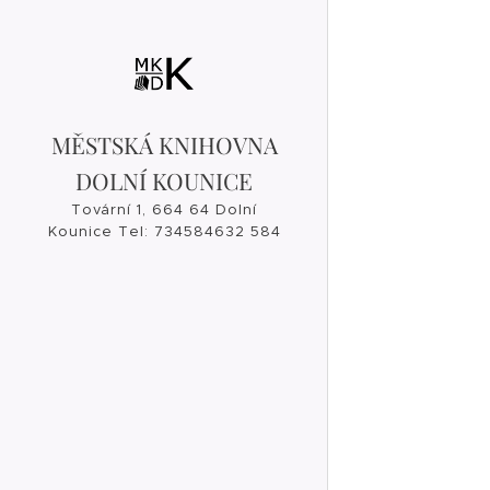
MĚSTSKÁ KNIHOVNA
DOLNÍ KOUNICE
Tovární 1, 664 64 Dolní
Kounice Tel: 734584632 584
632, 546 421 182
knihovna@dolnikounice.cz