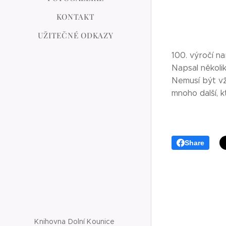
KONTAKT
UŽITEČNÉ ODKAZY
100. výročí n
Napsal několik
Nemusí být vžd
mnoho další, k
Share
Knihovna Dolní Kounice