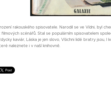
arození rakouského spisovatele. Narodil se ve Vídni, byl ch
 filmových scénářů. Stal se populárním spisovatelem společ
ycky kaviár, Láska je jen slovo, Všichni lidé bratry jsou, I 
teré naleznete i v naší knihovně.