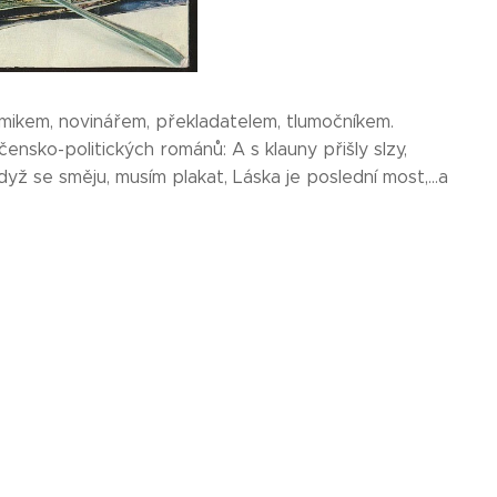
emikem, novinářem, překladatelem, tlumočníkem.
ensko-politických románů: A s klauny přišly slzy,
když se směju, musím plakat, Láska je poslední most,...a