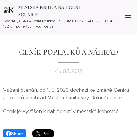
MĚSTSKÁ KNIHOVNA DOLNÍ
KOUNICE
Tovární 1, 664 64 Dolní Kounice Tel: 734584632 584 632, 546 421
182 knihovna@dolnikounice.cz
CENÍK POPLATKŮ A NÁHRAD
04.05.2023
Vážení čtenáři, od 1. 5. 2023 dochází ke změně Ceníku
poplatků a náhrad Městské knihovny Dolní Kounice.
Ceník je vyvěšen k nahlédnutí v městské knihovně.
Share