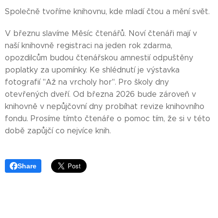
Společně tvoříme knihovnu, kde mladí čtou a mění svět.
V březnu slavíme Měsíc čtenářů. Noví čtenáři mají v
naší knihovně registraci na jeden rok zdarma,
opozdilcům budou čtenářskou amnestií odpuštěny
poplatky za upomínky. Ke shlédnutí je výstavka
fotografií "Až na vrcholy hor". Pro školy dny
otevřených dveří. Od března 2026 bude zároveň v
knihovně v nepůjčovní dny probíhat revize knihovního
fondu. Prosíme tímto čtenáře o pomoc tím, že si v této
době zapůjčí co nejvíce knih.
Share