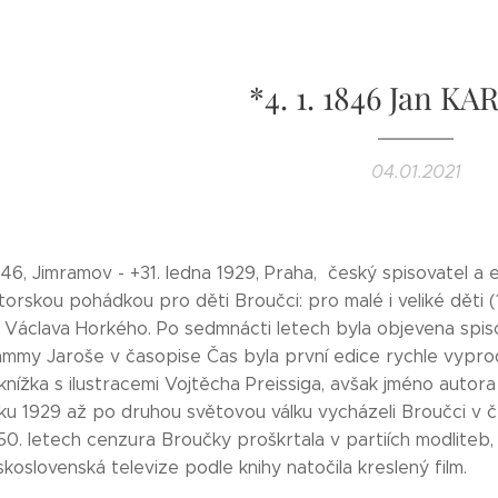
*4. 1. 1846 Jan K
04.01.2021
846, Jimramov - +31. ledna 1929, Praha, český spisovatel a
orskou pohádkou pro děti Broučci: pro malé i veliké děti 
 Václava Horkého. Po sedmnácti letech byla objevena spi
mmy Jaroše v časopise Čas byla první edice rychle vyprod
knížka s ilustracemi Vojtěcha Preissiga, avšak jméno autor
ku 1929 až po druhou světovou válku vycházeli Broučci v č
0. letech cenzura Broučky proškrtala v partiích modliteb, zf
koslovenská televize podle knihy natočila kreslený film.