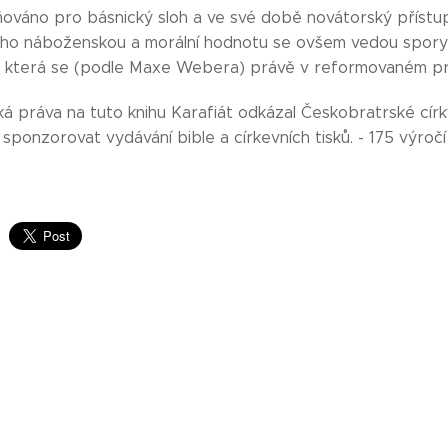
ňováno pro básnický sloh a ve své době novátorský přístup
jeho náboženskou a morální hodnotu se ovšem vedou spory
, která se (podle Maxe Webera) právě v reformovaném pro
ká práva na tuto knihu Karafiát odkázal Českobratrské círk
sponzorovat vydávání bible a církevních tisků. - 175 výroč