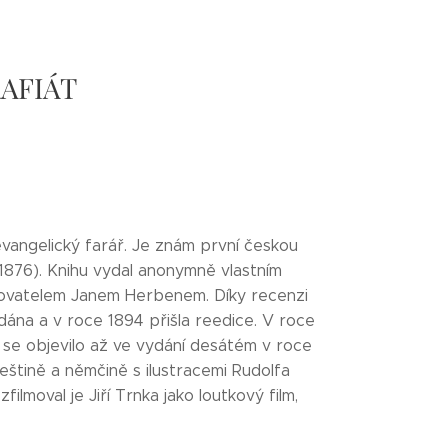
ARAFIÁT
 evangelický farář. Je znám první českou
(1876). Knihu vydal anonymně vlastním
sovatelem Janem Herbenem. Díky recenzi
ána a v roce 1894 přišla reedice. V roce
a se objevilo až ve vydání desátém v roce
eštině a němčině s ilustracemi Rudolfa
ilmoval je Jiří Trnka jako loutkový film,