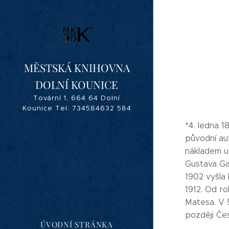
MĚSTSKÁ KNIHOVNA
DOLNÍ KOUNICE
Tovární 1, 664 64 Dolní
Kounice Tel: 734584632 584
632, 546 421 182
*4. ledna 1
knihovna@dolnikounice.cz
původní aut
nákladem u
Gustava Ga
1902 vyšla 
1912. Od ro
Matesa. V 5
později Čes
ÚVODNÍ STRÁNKA