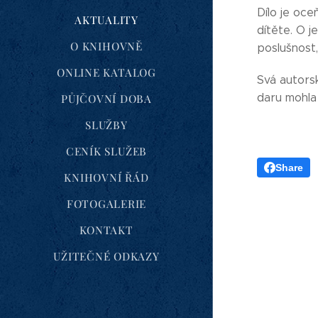
Dílo je oce
AKTUALITY
dítěte. O 
O KNIHOVNĚ
poslušnost
ONLINE KATALOG
Svá autors
daru mohla 
PŮJČOVNÍ DOBA
SLUŽBY
CENÍK SLUŽEB
Share
KNIHOVNÍ ŘÁD
FOTOGALERIE
KONTAKT
UŽITEČNÉ ODKAZY