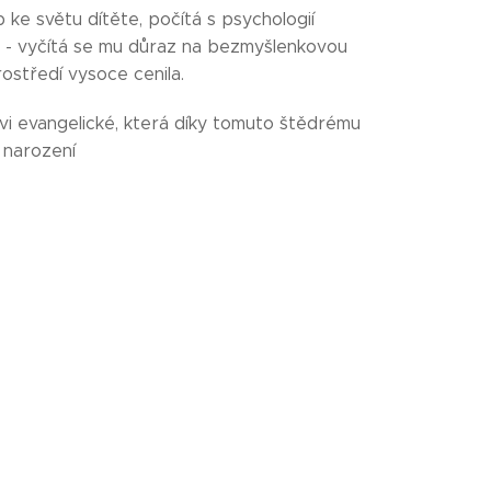
 ke světu dítěte, počítá s psychologií
 - vyčítá se mu důraz na bezmyšlenkovou
středí vysoce cenila.
vi evangelické, která díky tomuto štědrému
í narození