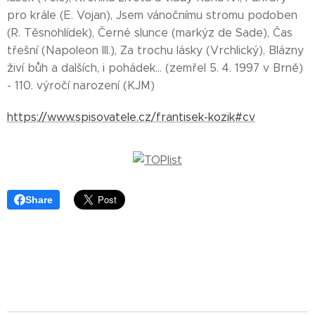
pro krále (E. Vojan), Jsem vánočnímu stromu podoben
(R. Těsnohlídek), Černé slunce (markýz de Sade), Čas
třešní (Napoleon III.), Za trochu lásky (Vrchlický), Blázny
živí bůh a dalších, i pohádek... (zemřel 5. 4. 1997 v Brně)
- 110. výročí narození (KJM)
https://www.spisovatele.cz/frantisek-kozik#cv
Share