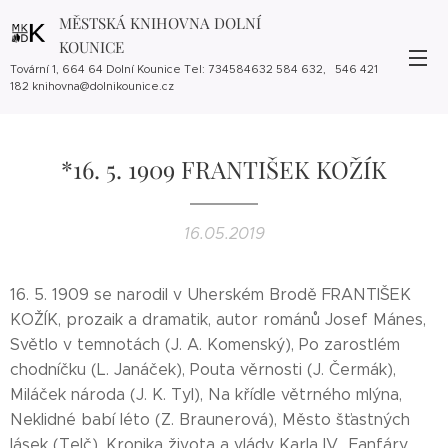
MĚSTSKÁ KNIHOVNA DOLNÍ
KOUNICE
Tovární 1, 664 64 Dolní Kounice Tel: 734584632 584 632, 546 421
182 knihovna@dolnikounice.cz
*16. 5. 1909 FRANTIŠEK KOŽÍK
16.05.2019
16. 5. 1909 se narodil v Uherském Brodě FRANTIŠEK
KOŽÍK, prozaik a dramatik, autor románů Josef Mánes,
Světlo v temnotách (J. A. Komenský), Po zarostlém
chodníčku (L. Janáček), Pouta věrnosti (J. Čermák),
Miláček národa (J. K. Tyl), Na křídle větrného mlýna,
Neklidné babí léto (Z. Braunerová), Město šťastných
lásek (Telč), Kronika života a vlády Karla IV., Fanfáry