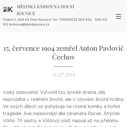
MĚSTSKÁ KNIHOVNA DOLNÍ
KOUNICE
Tovární 1, 664 64 Dolní Kounice Tel: 734584632 584 632, 546 421
182 knihovna@dolnikounice.cz
15. července 1904 zemřel Anton Pavlovič
Čechov
15.07.2019
ruský spisovatel. Vytvořil tzv. lyrické drama, děj
neprobíhá v reálném životě, ale v citovém životě hrdiny.
Ve svých dílech se pohybuje na rovině komiky a hořké
tragédie. Svá nejslavnější díla (dramata
Racek
,
Strýček
Váňa
,
Tři sestry
a
Višňový sad)
napsal až na přelomu