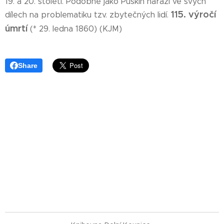
19. a 20. století. Podobně jako Puškin naráží ve svých
115. výročí
dílech na problematiku tzv. zbytečných lidí.
úmrtí
(* 29. ledna 1860) (KJM)
Share