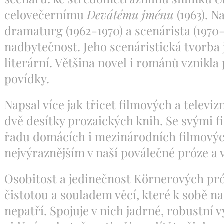
celovečernímu
Devátému jménu
(1963). N
dramaturg (1962-1970) a scenárista (1970
nadbytečnost. Jeho scenáristická tvorba 
literární. Většina novel i románů vznikla
povídky.
Napsal více jak třicet filmových a televi
dvě desítky prozaických knih. Se svými f
řadu domácích i mezinárodních filmových
nejvýraznějším v naší poválečné próze a v
Osobitost a jedinečnost Körnerových pró
čistotou a souladem věcí, které k sobě n
nepatří. Spojuje v nich jadrné, robustní 