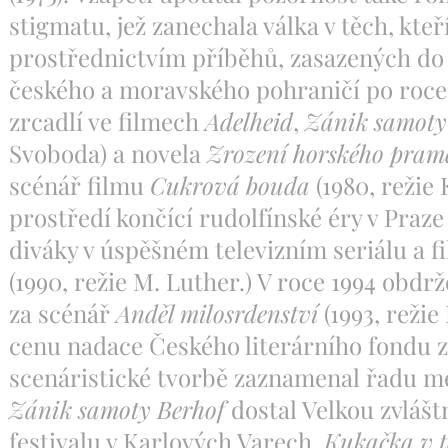
stigmatu, jež zanechala válka v těch, kteří
prostřednictvím příběhů, zasazených d
českého a moravského pohraničí po roce 
zrcadlí ve filmech
Adelheid
,
Zánik samoty
Svoboda) a novela
Zrození horského pram
scénář filmu
Cukrová bouda
(1980, režie
prostředí končící rudolfínské éry v Praz
diváky v úspěšném televizním seriálu a 
(1990, režie M. Luther.) V roce 1994 obdr
za scénář
Anděl milosrdenství
(1993, režie
cenu nadace Českého literárního fondu
scenáristické tvorbě zaznamenal řadu m
Zánik samoty Berhof
dostal Velkou zvlášt
festivalu v Karlových Varech,
Kukačka v 