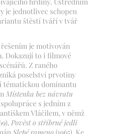
ívajícího hrdiny. Ústředním
ry je jednotlivec schopen
iantu štěstí tváří v tvář
řešením je motivován
 Dokazují to i filmové
 scénářů. Z raného
niká poselství prvotiny
cí tématickou dominantu
lm
Místenka bez návratu
í spolupráce s jedním z
rantiškem Vláčilem, v němž
69),
Pověst o stříbrné jedli
omán
Slepé rameno
(1965). Ke