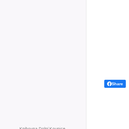
Share
Knihovna Dolní Kounice