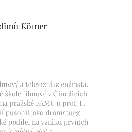
ladimír Körner
lmový a televizní scenárista.
é škole filmové v Čimelicích
 na pražské FAMU u prof. F.
ií působil jako dramaturg
ké podílel na vzniku prvních
as jeřabin
(1963) a