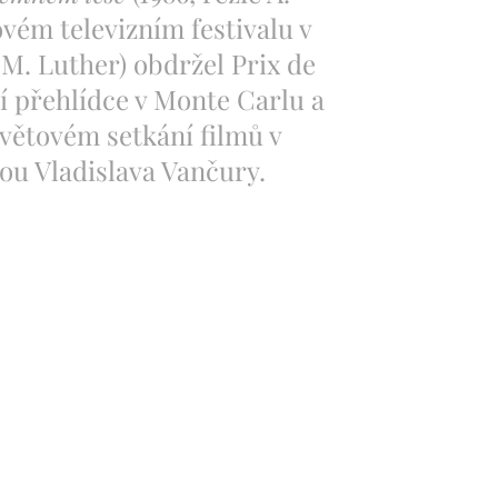
ovém televizním festivalu v
 M. Luther) obdržel Prix de
í přehlídce v Monte Carlu a
větovém setkání filmů v
ou Vladislava Vančury.