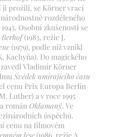
 ji prožili, se Körner vrací
o národnostně rozděleného
1945. Osobní zkušenosti se
 Berhof
(1983, režie J.
ene
(1979), podle níž vznikl
 K. Kachyňa). Do magického
e zavedl Vladimír Körner
filmu
Svědek umírajícího času
žel cenu Prix Europa Berlín
 M. Luther) a v roce 1995
 za román
Oklamaný
. Ve
ezinárodních úspěchů.
ní cenu na filmovém
temném lese
(1986, režie A.