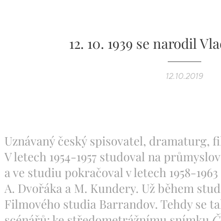
12. 10. 1939 se narodil V
12.10.2019
Uznávaný český spisovatel, dramaturg, fi
V letech 1954-1957 studoval na průmyslov
a ve studiu pokračoval v letech 1958-1963
A. Dvořáka a M. Kundery. Už během stud
Filmového studia Barrandov. Tehdy se ta
scénářů: ke středometrážnímu snímku
Č