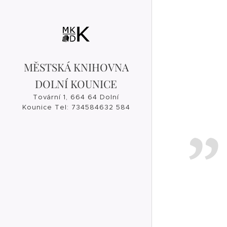
MĚSTSKÁ KNIHOVNA
DOLNÍ KOUNICE
Tovární 1, 664 64 Dolní
Kounice Tel: 734584632 584
632, 546 421 182
knihovna@dolnikounice.cz