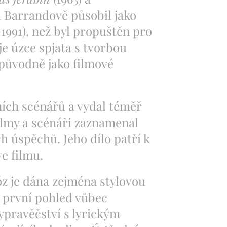
a Barrandově působil jako
-1991), než byl propuštěn pro
je úzce spjata s tvorbou
 původně jako filmové
zních scénářů a vydal téměř
ilmy a scénáři zaznamenal
 úspěchů. Jeho dílo patří k
e filmu.
z je dána zejména stylovou
a první pohled vůbec
vypravěčství s lyrickým