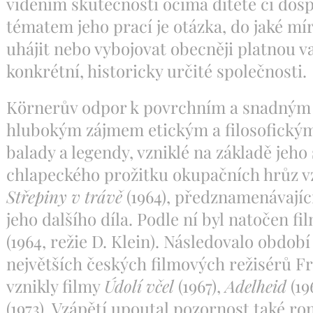
viděním skutečnosti očima dítěte či dosp
tématem jeho prací je otázka, do jaké mí
uhájit nebo vybojovat obecněji platnou var
konkrétní, historicky určité společnosti.
Körnerův odpor k povrchním a snadným 
hlubokým zájmem etickým a filosofickým.
balady a legendy, vzniklé na základě jeho
chlapeckého prožitku okupačních hrůz vz
Střepiny v trávě
(1964), předznamenávají
jeho dalšího díla. Podle ní byl natočen fi
(1964, režie D. Klein). Následovalo obdob
největších českých filmových režisérů F
vznikly filmy
Údolí včel
(1967),
Adelheid
(19
(1973). Vzápětí upoutal pozornost také r