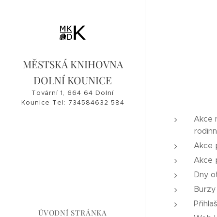
MĚSTSKÁ KNIHOVNA
DOLNÍ KOUNICE
Tovární 1, 664 64 Dolní
Kounice Tel: 734584632 584
632, 546 421 182
Akce n
knihovna@dolnikounice.cz
rodin
Akce 
Akce p
Dny o
Burzy
Přihla
ÚVODNÍ STRÁNKA