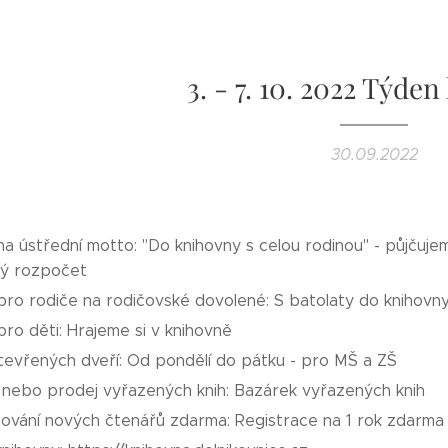
3. - 7. 10. 2022 Týde
30.09.2022
a ústřední motto: "Do knihovny s celou rodinou" - půjčujeme
ný rozpočet
pro rodiče na rodičovské dovolené: S batolaty do knihovn
ro děti: Hrajeme si v knihovně
tevřených dveří: Od pondělí do pátku - pro MŠ a ZŠ
 nebo prodej vyřazených knih: Bazárek vyřazených knih
šování nových čtenářů zdarma: Registrace na 1 rok zdarma