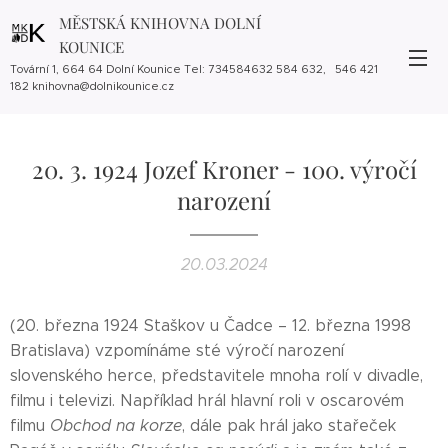
MĚSTSKÁ KNIHOVNA DOLNÍ
KOUNICE
Tovární 1, 664 64 Dolní Kounice Tel: 734584632 584 632, 546 421
182 knihovna@dolnikounice.cz
20. 3. 1924 Jozef Kroner - 100. výročí
narození
20.03.2024
(20. března 1924 Staškov u Čadce – 12. března 1998
Bratislava) vzpomínáme sté výročí narození
slovenského herce, představitele mnoha rolí v divadle,
filmu i televizi. Například hrál hlavní roli v oscarovém
filmu
Obchod na korze
, dále pak hrál jako stařeček