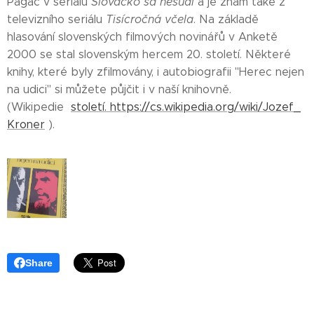
Pagáč v seriálu
Slovácko sa nesúdi
a je znám také z
televizního seriálu
Tisícročná včela
. Na základě
hlasování slovenských filmových novinářů v Anketě
2000 se stal slovenským hercem 20. století. Některé
knihy, které byly zfilmovány, i autobiografii "Herec nejen
na udici" si můžete půjčit i v naší knihovně.
(Wikipedie
století. https://cs.wikipedia.org/wiki/Jozef_
Kroner
).
Share