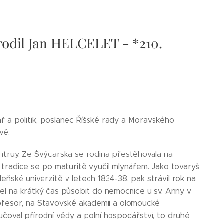
arodil Jan HELCELET - *210.
ř a politik, poslanec Říšské rady a Moravského
avě.
truy. Ze Švýcarska se rodina přestěhovala na
 tradice se po maturitě vyučil mlynářem. Jako tovaryš
ňské univerzitě v letech 1834-38, pak strávil rok na
šel na krátký čas působit do nemocnice u sv. Anny v
rofesor, na Stavovské akademii a olomoucké
učoval přírodní vědy a polní hospodářství, to druhé