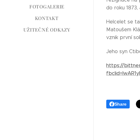
FOTOGALERIE
do roku 1873, 
KONTAKT
Helcelet se t
UŽITEČNÉ ODKAZY
Matoušem Klác
vznik první so
Jeho syn Ctib
https://bittn
fbclid=IwAR
Share