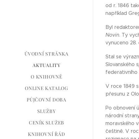
od r. 1846 ta
například Gre
Byl redaktor
Novin
. Ty vyc
vynuceno 28. 
ÚVODNÍ STRÁNKA
Stal se výraz
Slovanského s
AKTUALITY
federativního
O KNIHOVNĚ
V roce 1849 s
ONLINE KATALOG
přesunu z Ol
PŮJČOVNÍ DOBA
Po obnovení ú
SLUŽBY
národní stran
CENÍK SLUŽEB
moravského vl
češtině. V roc
KNIHOVNÍ ŘÁD
rezignace na 