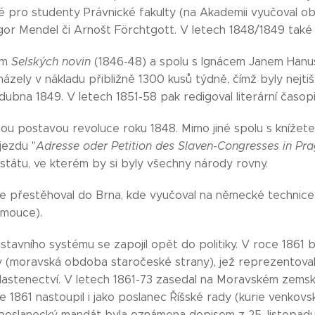
ké pro studenty Právnické fakulty (na Akademii vyučoval ob
gor Mendel či Arnošt Förchtgott. V letech 1848/1849 také 
em
Selských novin
(1846-48) a spolu s Ignácem Janem Hanuš
házely v nákladu přibližně 1300 kusů týdně, čímž byly nejt
dubna 1849. V letech 1851-58 pak redigoval literární časop
nou postavou revoluce roku 1848. Mimo jiné spolu s knížet
jezdu "
Adresse oder Petition des Slaven-Congresses in Pra
 státu, ve kterém by si byly všechny národy rovny.
e přestěhoval do Brna, kde vyučoval na německé technic
omouce).
stavního systému se zapojil opět do politiky. V roce 1861 
y (moravská obdoba staročeské strany), jež reprezentovala
astenectví. V letech 1861-73 zasedal na Moravském zemské
e 1861 nastoupil i jako poslanec Říšské rady (kurie venkov
poslanecký mandát byla oznámena dopisem z 25. listopadu 18