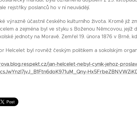
ale rejstříky poslanců ho v ní neuvádějí.
aké výrazně účastnil českého kulturního života. Kromě již 
elem a zejména byl ve styku s Boženou Němcovou, jejíž dílo
kolské jednoty na Moravě. Zemřel 19. února 1876 v Brně, kd
or Helcelet byl rovněž českým politikem a sokolským organi
erova.blog.respekt.cz/jan-helcelet-nebyl-cynik-jehoz-prosl
1ylcsJwYnzl7jvJ_B1Ftn6doK971uM_Qny-Hx5FrbeZBNVWZiK