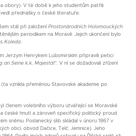
a obory). V té době k jeho studentům patřili
vedl přednášky o české literatuře.
em stál při založení
Prostonárodních Holomouckých
ištěnějším periodikem na Moravě. Jejich ukončení bylo
is
Koleda
.
em Jerzym Henrykem Lubomirskim připravili petici
g an Seine k.k. Majestät
". V ní se dožadovali zřízení
e (ta vznikla přeměnou Stavovské akademie po
byl členem volebního výboru utvářející se Moravské
 české hnutí a zároveň specifický politický proud
m sněmu. Poslanecký slib skládal v únoru 1867 v
ských obcí, obvod Dačice, Telč, Jemnice). Jeho
64. Podle jiných zdrojů setrval i na Říšské radě až