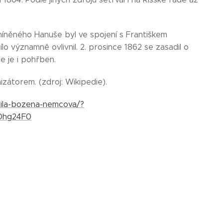
zmíněného Hanuše byl ve spojení s Františkem
 významně ovlivnil. 2. prosince 1862 se zasadil o
e je i pohřben.
zátorem. (zdroj: Wikipedie).
avila-bozena-nemcova/?
Dhg24F0