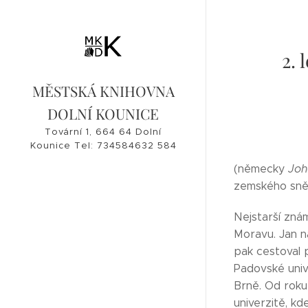
2. 
MĚSTSKÁ KNIHOVNA
DOLNÍ KOUNICE
Tovární 1, 664 64 Dolní
Kounice Tel: 734584632 584
632, 546 421 182
(německy
Joh
knihovna@dolnikounice.cz
zemského sněm
Nejstarší zná
Moravu. Jan n
pak cestoval p
Padovské univ
Brně. Od roku
univerzitě, kd