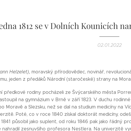
ledna 1812 se v Dolních Kounicích n
02.01.2022
ann Helzelet),
moravský přírodovědec, novinář, revolucioná
u, jeden z předáků Národní (staročeské) strany na Mor
mí předkové rodiny pocházeli ze Švýcarského města Porren
astoupil na gymnázium v Brně v září 1823. V duchu rodinné
o Moravě a Slezsku, než se dal na studium medicíny na Víde
erzitě. Poté, co v roce 1840 získal doktorát medicíny, ode
 1841 působil jako suplent, od roku 1846 pak jako řádný p
e nahradil zesnuvšího profesora Nestlera. Na univerzitě vy