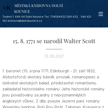
MĚSTSKÁ KNIHOVNA DOLNÍ
KOUNICE
Tovární 1, 664 64 Dolní Kounice Tel: 734584632 584 632, 546 421
182 knihovna@dolnikounice.cz
15. 8. 1771 se narodil Walter Scott
15.08.2021
1. baronet (15. srpna 1771, Edinburgh - 21. září 1832,
Abbotsford) skotský básník, prozaik, romanopisec a
sběratel skotských balad, představitel romantismu,
zakladatel historického románu. Jeho historické romány
jsou považovány za jedny z nejvýznamnějších
anglických vůbec. Z díla: poezie Jezerní paní, romány
Waverley, Ivanhoe, Rob Roy, Pirát, Talisman, Krasavice z