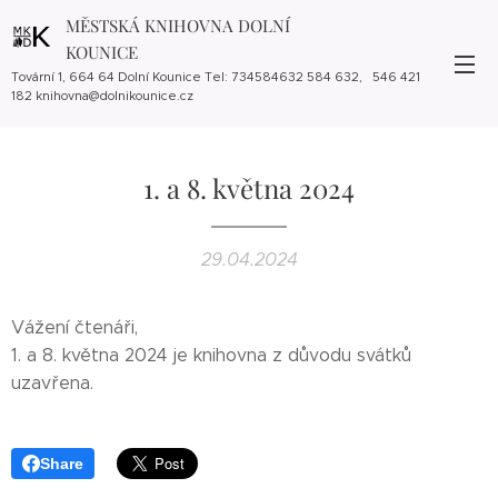
MĚSTSKÁ KNIHOVNA DOLNÍ
KOUNICE
Tovární 1, 664 64 Dolní Kounice Tel: 734584632 584 632, 546 421
182 knihovna@dolnikounice.cz
1. a 8. května 2024
29.04.2024
Vážení čtenáři,
1. a 8. května 2024 je knihovna z důvodu svátků
uzavřena.
Share